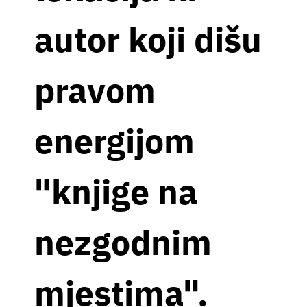
autor koji dišu
pravom
energijom
"knjige na
nezgodnim
mjestima".