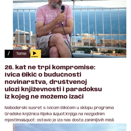
/
Teme
26. kat ne trpi kompromise:
Ivica Đikić o budućnosti
novinarstva, društvenoj
ulozi književnosti i paradoksu
iz kojeg ne možemo izaći
Neboderski susret s Ivicom Đikićem u sklopu programa
Gradske knjižnica Rijeka &quot;Knjiga na nezgodnim
mjestima&quot; ostavio je iza nas dosta zanimljivih misli.