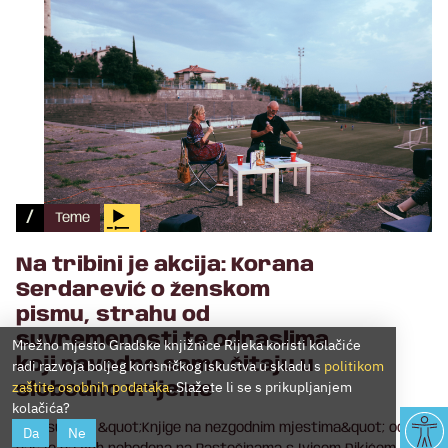
/
Teme
Na tribini je akcija: Korana
Serdarević o ženskom
pismu, strahu od
suvremenosti te odraslima
Mrežno mjesto Gradske knjižnice Rijeka koristi kolačiće
koji navodno samo čitaju u
radi razvoja boljeg korisničkog iskustva u skladu s
politikom
zaštite osobnih podataka
. Slažete li se s prikupljanjem
slobodno vrijeme
kolačića?
Prvi susret &quot;Knjige na nezgodnim mjestima&quot; odveo
Da
Ne