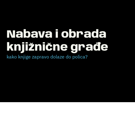
Nabava i obrada
knjižnične građe
kako knjige zapravo dolaze do polica?