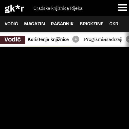
gk*r
Gradska knjižnica Rijeka
VODIČ
MAGAZIN
RASADNIK
BRICKZINE
GKR
+
Korištenje knjižnice
Programi&sadržaji
Vodič