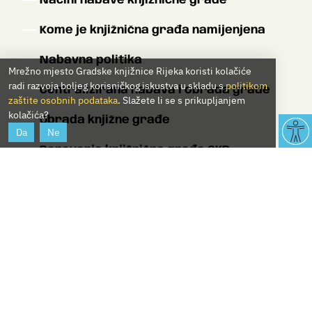
Načini nabave knjižnične građe
Kome je knjižnična građa namijenjena
Nabavna politika
Mrežno mjesto Gradske knjižnice Rijeka koristi kolačiće
radi razvoja boljeg korisničkog iskustva u skladu s
politikom
Centralizirana nabava i obrada građe
zaštite osobnih podataka
. Slažete li se s prikupljanjem
kolačića?
Obrada knjižne građe
Da
Ne
Darovanje knjižnične građe GKR
Županijski obvezni primjerak
Otpisivanje knjižnične građe