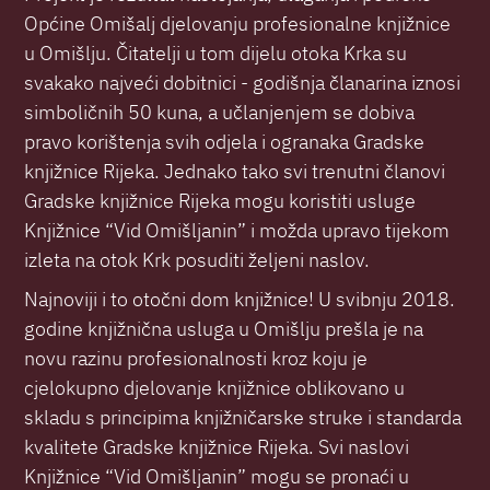
Općine Omišalj djelovanju profesionalne knjižnice
u Omišlju. Čitatelji u tom dijelu otoka Krka su
svakako najveći dobitnici - godišnja članarina iznosi
simboličnih 50 kuna, a učlanjenjem se dobiva
pravo korištenja svih odjela i ogranaka Gradske
knjižnice Rijeka. Jednako tako svi trenutni članovi
Gradske knjižnice Rijeka mogu koristiti usluge
Knjižnice “Vid Omišljanin” i možda upravo tijekom
izleta na otok Krk posuditi željeni naslov.
Najnoviji i to otočni dom knjižnice! U svibnju 2018.
godine knjižnična usluga u Omišlju prešla je na
novu razinu profesionalnosti kroz koju je
cjelokupno djelovanje knjižnice oblikovano u
skladu s principima knjižničarske struke i standarda
kvalitete Gradske knjižnice Rijeka. Svi naslovi
Knjižnice “Vid Omišljanin” mogu se pronaći u