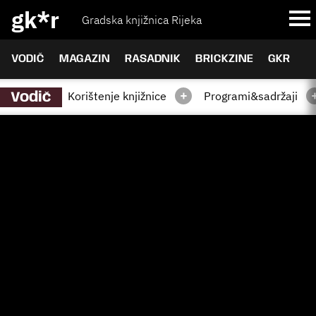
gk*r
Gradska knjižnica Rijeka
VODIČ
MAGAZIN
RASADNIK
BRICKZINE
GKR
+
Korištenje knjižnice
Programi&sadržaji
Vodič