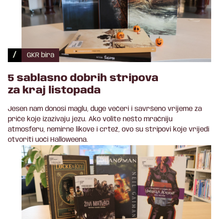
/
GKR bira
5 sablasno dobrih stripova
za kraj listopada
Jesen nam donosi maglu, duge večeri i savršeno vrijeme za
priče koje izazivaju jezu. Ako volite nešto mračniju
atmosferu, nemirne likove i crtež, ovo su stripovi koje vrijedi
otvoriti uoči Halloweena.