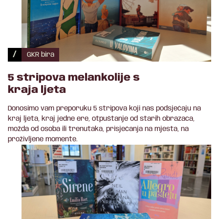
/
GKR bira
5 stripova melankolije s
kraja ljeta
Donosimo vam preporuku 5 stripova koji nas podsjećaju na
kraj ljeta, kraj jedne ere, otpuštanje od starih obrazaca,
možda od osoba ili trenutaka, prisjećanja na mjesta, na
proživljene momente.