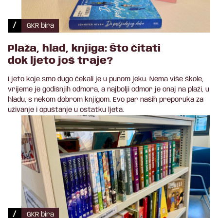
/
GKR bira
Plaža, hlad, knjiga: Što čitati
dok ljeto još traje?
Ljeto koje smo dugo čekali je u punom jeku. Nema više škole,
vrijeme je godišnjih odmora, a najbolji odmor je onaj na plaži, u
hladu, s nekom dobrom knjigom. Evo par naših preporuka za
uživanje i opuštanje u ostatku ljeta.
/
GKR bira