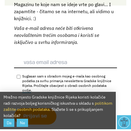
Magazinu te koje nam se ideje vrte po glavi... I
zapamtite - čitamo se na internetu, ali vidimo u
knjižnici. :)
Vaša e-mail adresa neće biti otkrivena
neovlaštenim trećim osobama i koristi se
isključivo u svrhu informiranja.
Suglasan sam s obradom mojeg e-maila kao osobnog
podatka za svrhu primanja newslettera Gradske knjižnice
Rijeka. Pročitajte obavijest o obradi osobnih podataka
ovdje
.
Mrežno mjesto Gradske knjižnice Rijeka koristi kolačiće
radi razvoja boljeg korisničkog iskustva u skladu s
politikom
zaštite osobnih podataka
. Slažete li se s prikupljanjem
kolačića?
Prijavi se
Da
Ne