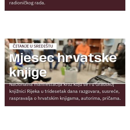
radioničkog rada.
ČITANJE U SREDIŠTU
Mjesec hrvatske
knjige
Nacionalna manifestacija kroz koju se i u Gradskoj
knjižnici Rijeka u tridesetak dana razgovara, susreće,
raspravalja o hrvatskim knjigama, autorima, pričama.