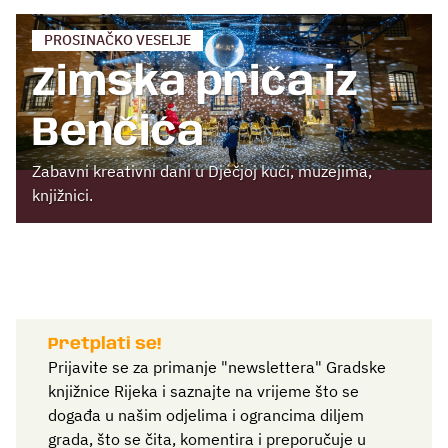
PROSINAČKO VESELJE
Zimska priča iz
Benčića
Zabavni kreativni dani u Dječjoj kući, muzejima,
knjižnici.
Pretplati se!
Prijavite se za primanje "newslettera" Gradske
knjižnice Rijeka i saznajte na vrijeme što se
događa u našim odjelima i ograncima diljem
grada, što se čita, komentira i preporučuje u