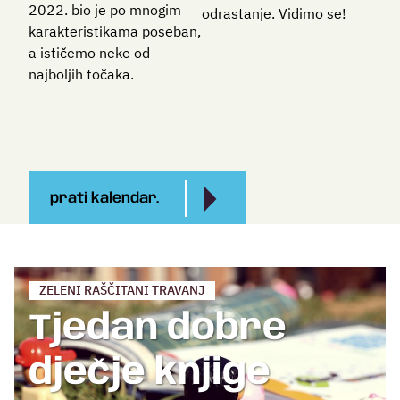
2022. bio je po mnogim
odrastanje. Vidimo se!
karakteristikama poseban,
a ističemo neke od
najboljih točaka.
prati kalendar.
ZELENI RAŠČITANI TRAVANJ
Tjedan dobre
dječje knjige