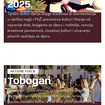
2025.
Tjedan dobre dječje knjige središnja je manifestacija
u riječkoj regiji i PGŽ posvećena kulturi čitanja od
najranije dobi, knjigama za djecu i roditelje, razvoju
kreativne pismenosti, vizualnoj kulturi i stvaranju
pisanih sadržaja za djecu.
AKTIVNE FERIJE
Tobogan
Etabilirani riječki festival za djecu koji u kreativno
stvaralaštvo i izričaj spaja film, knjigu, lutkarstvo,
glazbu, vizualnu kultur, a sve kroz puno pomaknutog