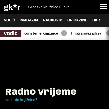
gk*r
Gradska knjižnica Rijeka
VODIČ
MAGAZIN
RASADNIK
BRICKZINE
GKR
+
Korištenje knjižnice
Programi&sadržaji
Vodič
Radno vrijeme
kada do knjižnice?