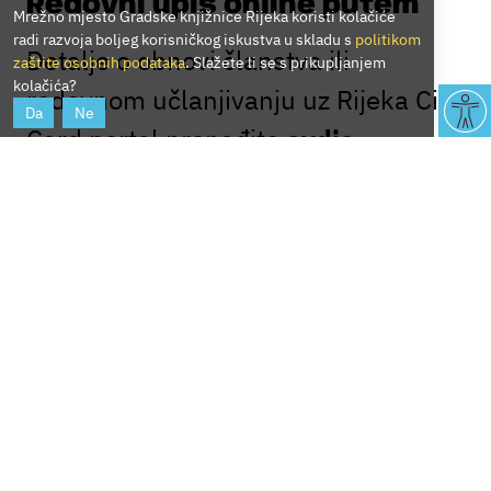
Redovni upis online putem
Mrežno mjesto Gradske knjižnice Rijeka koristi kolačiće
radi razvoja boljeg korisničkog iskustva u skladu s
politikom
Detalje o obnovi članstva ili
zaštite osobnih podataka
. Slažete li se s prikupljanjem
kolačića?
redovnom učlanjivanju uz Rijeka City
Da
Ne
Card portal pronađite
ovdje
.